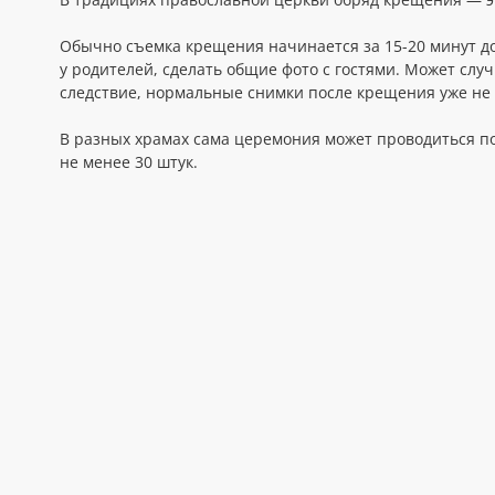
Обычно съемка крещения начинается за 15-20 минут до
у родителей, сделать общие фото с гостями. Может случ
следствие, нормальные снимки после крещения уже не 
В разных храмах сама церемония может проводиться по
не менее 30 штук.
При съемке крещения я не подписываю договор и очень
высоки и заказчик хочет посмотреть печатный вариант
договоренности по съемке- время начала церемонии и м
передается заказчику по ссылке на скачивание.
Оплату можно произвести заранее путем перевода на ка
Либо в день съемки наличными.
Если храм, в котором планируется крещение, находитьс
стороны (туда и обратно), либо организуется доставка 
Вопросы и запись на фотосъёмку:
Телефон, WhatsApp, Viber 89271946575