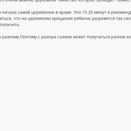
 начала самой церемонии в храме. Эти 15-20 минут я рекоменду
иться, что на церемонии крещения ребенок разревется так силь
получить.
 разному.Поэтому с разных съемок может получаться разное ко
 редко встречаюсь с заказчиком перед съемкой. Обычно встреч
 портфолио и больше примеров фото, чем показано у меня в п
есто проведения, сроки сдачи материала и т. д.- обсуждаются 
рту Сбербанка (реквизиты по запросу).
я за пределами города, там где могут возникнуть сложности с п
фотографа транспортом заказчика.