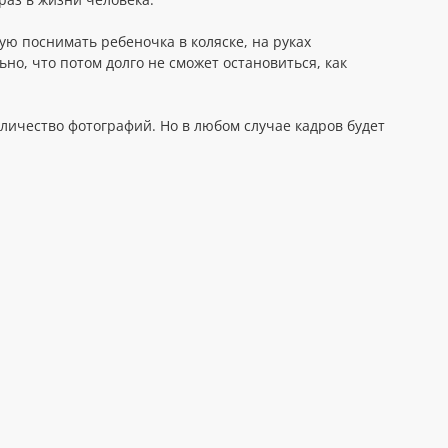
ю поснимать ребеночка в коляске, на руках
но, что потом долго не сможет остановиться, как
личество фотографий. Но в любом случае кадров будет
а проводится только, если требования к съемке очень
ортфолио
https://nenyukova.ru/kreschenie
. Чаще всего все
по телефону или в эл.переписке. Готовый материал
роездом, то дополнительно оплачивается такси в обе