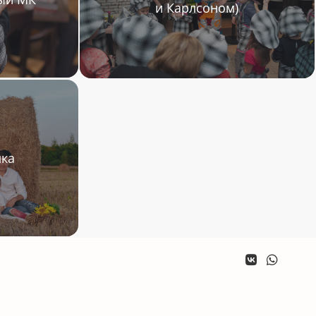
и Карлсоном)
мка