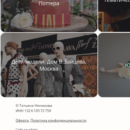
Поттера
Дети-модели. Дом В.Зайцева,
Ю
Москва
© Татьяна Ненюкова
ИНН 132 6 105 72 759
Оферта
,
Политика конфиденциальности
Сайт от
wfolio